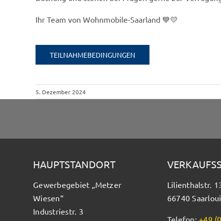
Ihr Team von Wohnmobile-Saarland 💙💛
TEILNAHMEBEDINGUNGEN
5. Dezember 2024
HAUPTSTANDORT
VERKAUFS
Gewerbegebiet „Metzer
Lilienthalstr. 1
Wiesen“
66740 Saarloui
Industriestr. 3
Telefon:
+49 (