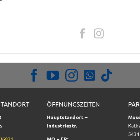
STANDORT
ÖFFNUNGSZEITEN
PAR
3
Hauptstandort –
Mose
s
Industriestr.
Kath
5434
0)6831
MO – FR: