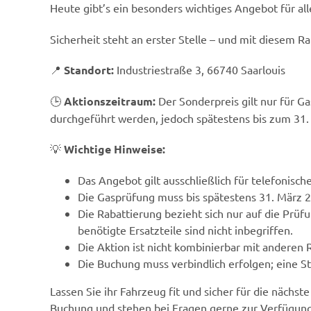
Heute gibt’s ein besonders wichtiges Angebot für al
Sicherheit steht an erster Stelle – und mit diesem 
📍
Standort:
Industriestraße 3, 66740 Saarlouis
🕒
Aktionszeitraum:
Der Sonderpreis gilt nur für 
durchgeführt werden, jedoch spätestens bis zum 31.
💡
Wichtige Hinweise:
Das Angebot gilt ausschließlich für telefonisc
Die Gasprüfung muss bis spätestens 31. März 
Die Rabattierung bezieht sich nur auf die Prüf
benötigte Ersatzteile sind nicht inbegriffen.
Die Aktion ist nicht kombinierbar mit anderen
Die Buchung muss verbindlich erfolgen; eine S
Lassen Sie ihr Fahrzeug fit und sicher für die näch
Buchung und stehen bei Fragen gerne zur Verfügung