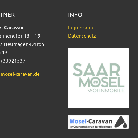
TNER
INFO
l Caravan
Impressum
arinenufer 18 – 19
Datenschutz
7 Neumagen-Dhron
 +49
5733921537
mosel-caravan.de