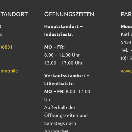
STANDORT
ÖFFNUNGSZEITEN
PAR
3
Hauptstandort –
Mose
s
Industriestr.
Kath
5434
0)6831
MO – FR:
Tel.:
8.00 – 12.00 Uhr
(0)1
13.00 – 17.00 Uhr
nmobile-
www.
Verkaufsstandort –
Lilienthalstr.
MO – FR:
8.00- 17.00
Uhr
Außerhalb der
Öffnungszeiten und
Samstags nach
Absprache!