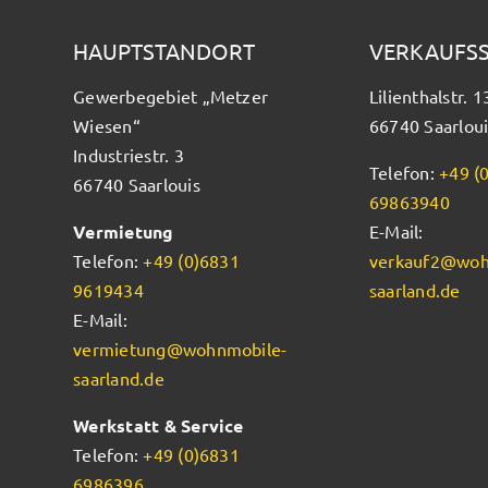
HAUPTSTANDORT
VERKAUFS
Gewerbegebiet „Metzer
Lilienthalstr. 1
Wiesen“
66740 Saarloui
Industriestr. 3
Telefon:
+49 (
66740 Saarlouis
69863940
Vermietung
E-Mail:
Telefon:
+49 (0)6831
verkauf2@woh
9619434
saarland.de
E-Mail:
vermietung@wohnmobile-
saarland.de
Werkstatt & Service
Telefon:
+49 (0)6831
6986396