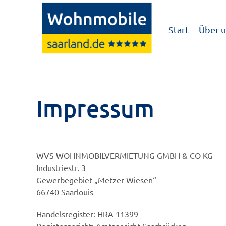
Zum
Inhalt
Start
Über u
springen
Impressum
WVS WOHNMOBILVERMIETUNG GMBH & CO KG
Industriestr. 3
Gewerbegebiet „Metzer Wiesen“
66740 Saarlouis
Handelsregister: HRA 11399
Registergericht: Amtsgericht Saarbrücken