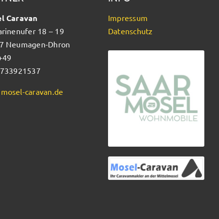
l Caravan
Impressum
arinenufer 18 – 19
Datenschutz
7 Neumagen-Dhron
 +49
5733921537
mosel-caravan.de