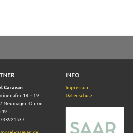
TNER
INFO
l Caravan
Impressum
arinenufer 18 – 19
Datenschutz
7 Neumagen-Dhron
 +49
5733921537
mosel-caravan.de