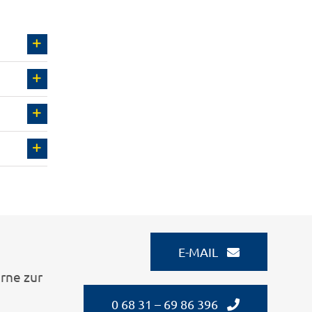
E-MAIL
rne zur
0 68 31 – 69 86 396