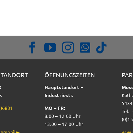
STANDORT
ÖFFNUNGSZEITEN
PAR
3
Hauptstandort –
Mose
s
Industriestr.
Kath
5434
0)6831
MO – FR:
Tel.:
8.00 – 12.00 Uhr
(0)1
13.00 – 17.00 Uhr
nmobile-
www.