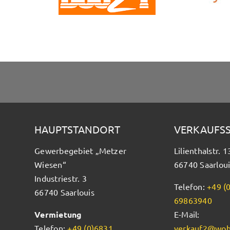
HAUPTSTANDORT
VERKAUFS
Gewerbegebiet „Metzer
Lilienthalstr. 1
Wiesen“
66740 Saarloui
Industriestr. 3
Telefon:
+49 (
66740 Saarlouis
69863940
Vermietung
E-Mail:
Telefon:
+49 (0)6831
verkauf2@woh